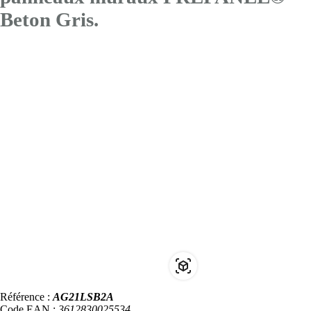
Beton Gris.
Référence :
AG21LSB2A
Code EAN :
3612830025534