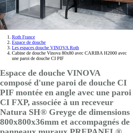
Vous
Roth France
Espace de douche
êtes
Les espaces douche VINOVA Roth
ici:
Cabine de douche Vinova 80x80 avec CARIBA H2000 avec
une paroi de douche CI PIF
Espace de douche VINOVA
composé d'une paroi de douche CI
PIF montée en angle avec
une paroi
CI FXP
, associée à un receveur
Natura SH® Greyge de dimensions
800x800x36mm et accompagnés de
panneaux muraux PREPANEL®