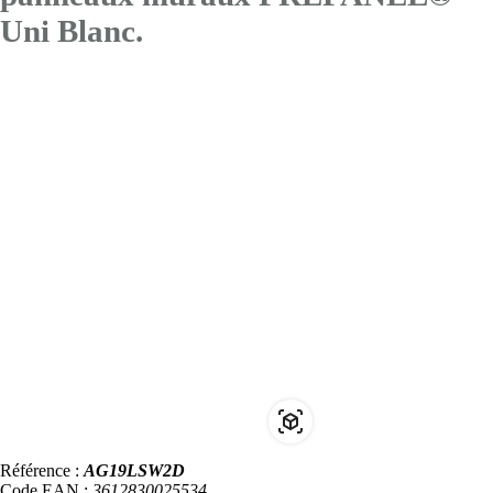
Uni Blanc.
Référence :
AG19LSW2D
Code EAN :
3612830025534