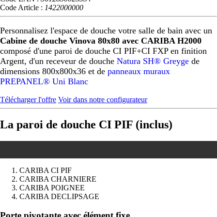
Code Article :
1422000000
Personnalisez l'espace de douche votre salle de bain avec un
Cabine de douche Vinova 80x80 avec CARIBA H2000
composé d'une paroi de douche CI PIF+CI FXP en finition
Argent, d'un receveur de douche
Natura SH® Greyge
de
dimensions 800x800x36 et de
panneaux muraux
PREPANEL® Uni Blanc
Télécharger l'offre
Voir dans notre configurateur
La paroi de douche CI PIF (inclus)
CARIBA CI PIF
CARIBA CHARNIERE
CARIBA POIGNEE
CARIBA DECLIPSAGE
Précédent
Suivant
Porte pivotante avec élément fixe