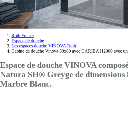
Vous
Roth France
Espace de douche
êtes
Les espaces douche VINOVA Roth
ici:
Cabine de douche Vinova 80x80 avec CARIBA H2000 avec une
Espace de douche VINOVA composé d
Natura SH® Greyge de dimension
Marbre Blanc.