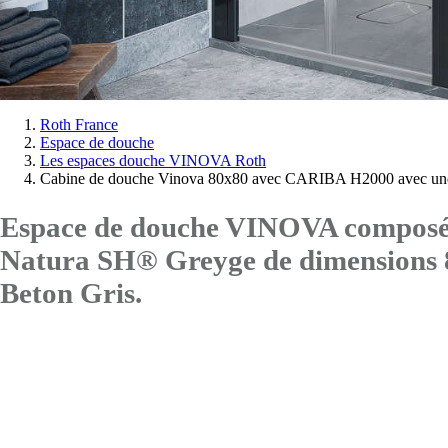
Vous
Roth France
Espace de douche
êtes
Les espaces douche VINOVA Roth
ici:
Cabine de douche Vinova 80x80 avec CARIBA H2000 avec une
Espace de douche VINOVA composé d
Natura SH® Greyge de dimension
Beton Gris.