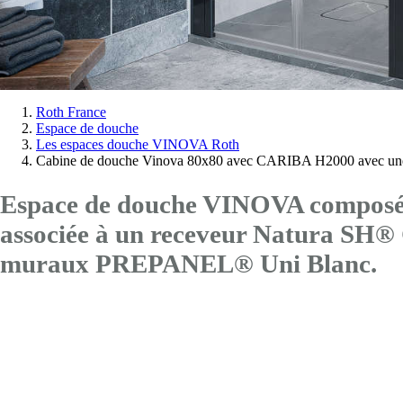
Vous
Roth France
Espace de douche
êtes
Les espaces douche VINOVA Roth
ici:
Cabine de douche Vinova 80x80 avec CARIBA H2000 avec une
Espace de douche VINOVA composé 
associée à un receveur Natura SH
muraux PREPANEL® Uni Blanc.