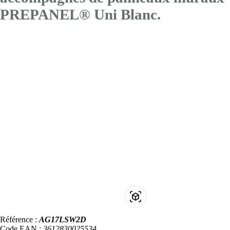
PREPANEL® Uni Blanc.
Référence :
AG17LSW2D
Code EAN :
3612830025534