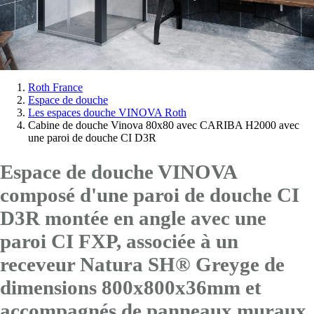
Vous
Roth France
Espace de douche
êtes
Les espaces douche VINOVA Roth
ici:
Cabine de douche Vinova 80x80 avec CARIBA H2000 avec
une paroi de douche CI D3R
Espace de douche VINOVA
composé d'une paroi de douche CI
D3R montée en angle avec
une
paroi CI FXP
, associée à un
receveur Natura SH® Greyge de
dimensions 800x800x36mm et
accompagnés de panneaux muraux