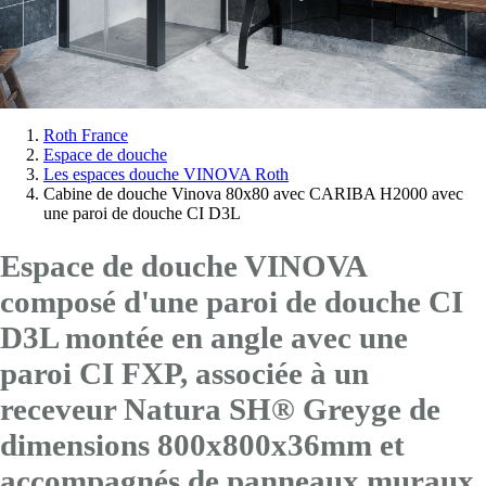
Vous
Roth France
Espace de douche
êtes
Les espaces douche VINOVA Roth
ici:
Cabine de douche Vinova 80x80 avec CARIBA H2000 avec
une paroi de douche CI D3L
Espace de douche VINOVA
composé d'une paroi de douche CI
D3L montée en angle avec
une
paroi CI FXP
, associée à un
receveur Natura SH® Greyge de
dimensions 800x800x36mm et
accompagnés de panneaux muraux