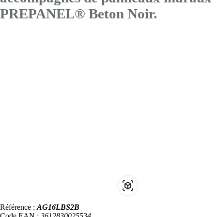
PREPANEL® Beton Noir.
Référence :
AG16LBS2B
Code EAN :
3612830025534