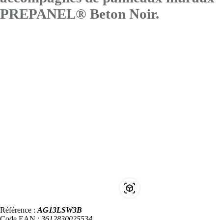
PREPANEL® Beton Noir.
Référence :
AG13LSW3B
Code EAN :
3612830025534