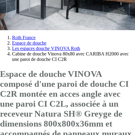
Vous
Roth France
Espace de douche
êtes
Les espaces douche VINOVA Roth
ici:
Cabine de douche Vinova 80x80 avec CARIBA H2000 avec
une paroi de douche CI C2R
Espace de douche VINOVA
composé d'une paroi de douche CI
C2R montée en acces angle avec
une paroi CI C2L
, associée à un
receveur Natura SH® Greyge de
dimensions 800x800x36mm et
accompagnés de panneaux muraux