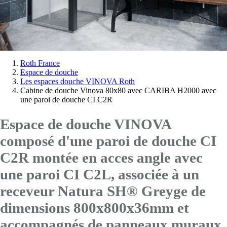
Vous
Roth France
Espace de douche
êtes
Les espaces douche VINOVA Roth
ici:
Cabine de douche Vinova 80x80 avec CARIBA H2000 avec
une paroi de douche CI C2R
Espace de douche VINOVA
composé d'une paroi de douche CI
C2R montée en acces angle avec
une paroi CI C2L
, associée à un
receveur Natura SH® Greyge de
dimensions 800x800x36mm et
accompagnés de panneaux muraux