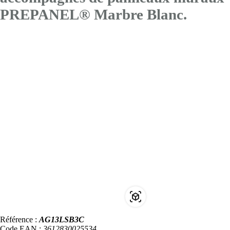
PREPANEL® Marbre Blanc.
Référence :
AG13LSB3C
Code EAN :
3612830025534