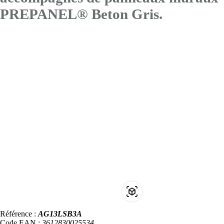
PREPANEL® Beton Gris.
Référence :
AG13LSB3A
Code EAN :
3612830025534