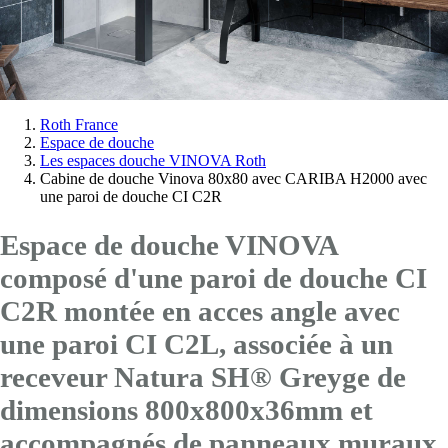
Vous
Roth France
Espace de douche
êtes
Les espaces douche VINOVA Roth
ici:
Cabine de douche Vinova 80x80 avec CARIBA H2000 avec
une paroi de douche CI C2R
Espace de douche VINOVA
composé d'une paroi de douche CI
C2R montée en acces angle avec
une paroi CI C2L
, associée à un
receveur Natura SH® Greyge de
dimensions 800x800x36mm et
accompagnés de panneaux muraux