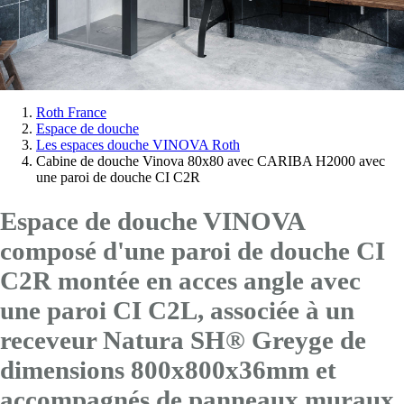
Vous
Roth France
Espace de douche
êtes
Les espaces douche VINOVA Roth
ici:
Cabine de douche Vinova 80x80 avec CARIBA H2000 avec
une paroi de douche CI C2R
Espace de douche VINOVA
composé d'une paroi de douche CI
C2R montée en acces angle avec
une paroi CI C2L
, associée à un
receveur Natura SH® Greyge de
dimensions 800x800x36mm et
accompagnés de panneaux muraux