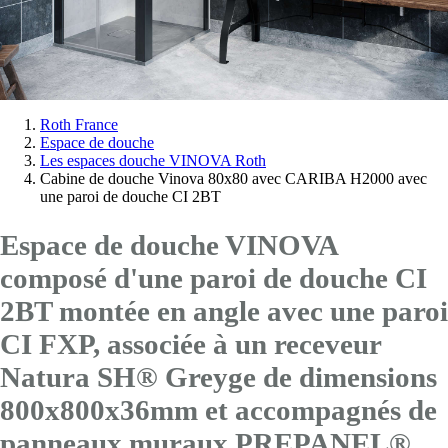
Vous
Roth France
Espace de douche
êtes
Les espaces douche VINOVA Roth
ici:
Cabine de douche Vinova 80x80 avec CARIBA H2000 avec
une paroi de douche CI 2BT
Espace de douche VINOVA
composé d'une paroi de douche CI
2BT montée en angle avec
une paroi
CI FXP
, associée à un receveur
Natura SH® Greyge de dimensions
800x800x36mm et accompagnés de
panneaux muraux PREPANEL®