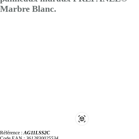
Marbre Blanc.
Référence :
AG11LSS2C
Code EAN :
3612830025534