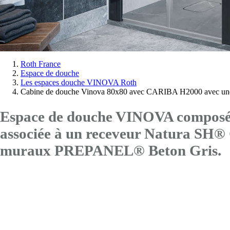
Vous
Roth France
Espace de douche
êtes
Les espaces douche VINOVA Roth
ici:
Cabine de douche Vinova 80x80 avec CARIBA H2000 avec une
Espace de douche VINOVA composé 
associée à un receveur Natura SH
muraux PREPANEL® Beton Gris.