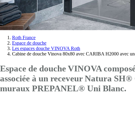
Vous
Roth France
Espace de douche
êtes
Les espaces douche VINOVA Roth
ici:
Cabine de douche Vinova 80x80 avec CARIBA H2000 avec une
Espace de douche VINOVA composé 
associée à un receveur Natura SH
muraux PREPANEL® Uni Blanc.