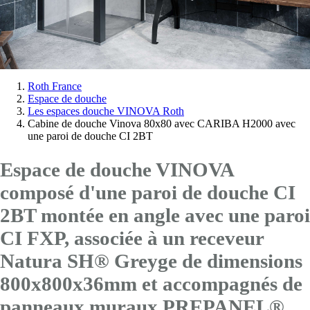
Vous
Roth France
Espace de douche
êtes
Les espaces douche VINOVA Roth
ici:
Cabine de douche Vinova 80x80 avec CARIBA H2000 avec
une paroi de douche CI 2BT
Espace de douche VINOVA
composé d'une paroi de douche CI
2BT montée en angle avec
une paroi
CI FXP
, associée à un receveur
Natura SH® Greyge de dimensions
800x800x36mm et accompagnés de
panneaux muraux PREPANEL®