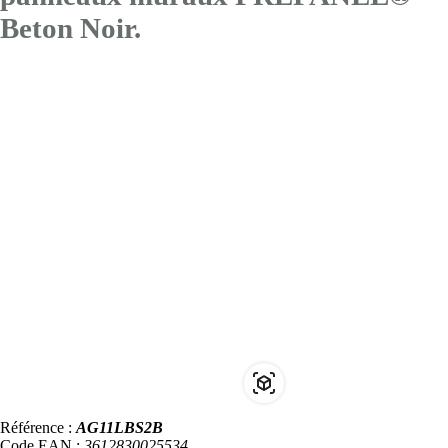
Beton Noir.
Référence :
AG11LBS2B
Code EAN :
3612830025534