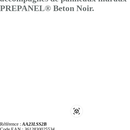
PREPANEL® Beton Noir.
Référence :
AA23LSS2B
Code EAN :
3612830025534