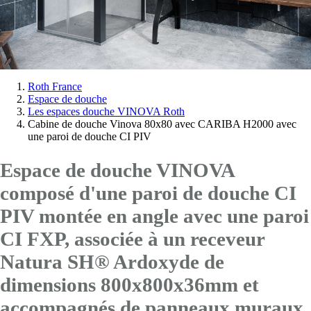
Vous
Roth France
Espace de douche
êtes
Les espaces douche VINOVA Roth
ici:
Cabine de douche Vinova 80x80 avec CARIBA H2000 avec
une paroi de douche CI PIV
Espace de douche VINOVA
composé d'une paroi de douche CI
PIV montée en angle avec
une paroi
CI FXP
, associée à un receveur
Natura SH® Ardoxyde de
dimensions 800x800x36mm et
accompagnés de panneaux muraux