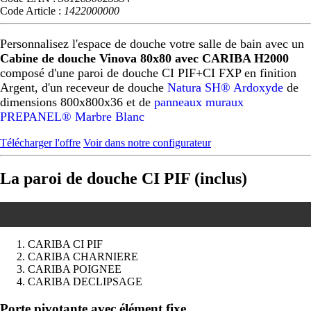
Code Article :
1422000000
Personnalisez l'espace de douche votre salle de bain avec un
Cabine de douche Vinova 80x80 avec CARIBA H2000
composé d'une paroi de douche CI PIF+CI FXP en finition
Argent, d'un receveur de douche
Natura SH® Ardoxyde
de
dimensions 800x800x36 et de
panneaux muraux
PREPANEL® Marbre Blanc
Télécharger l'offre
Voir dans notre configurateur
La paroi de douche CI PIF (inclus)
CARIBA CI PIF
CARIBA CHARNIERE
CARIBA POIGNEE
CARIBA DECLIPSAGE
Précédent
Suivant
Porte pivotante avec élément fixe