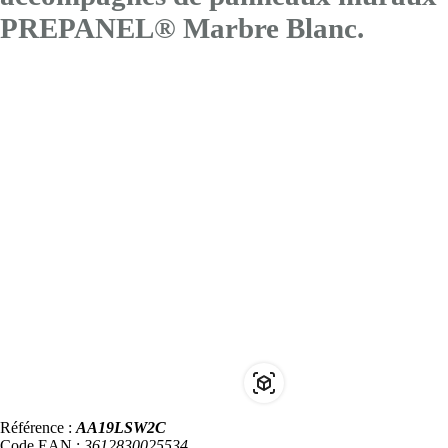
PREPANEL® Marbre Blanc.
Référence :
AA19LSW2C
Code EAN :
3612830025534