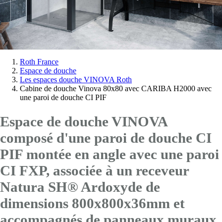
Vous
Roth France
Espace de douche
êtes
Les espaces douche VINOVA Roth
ici:
Cabine de douche Vinova 80x80 avec CARIBA H2000 avec
une paroi de douche CI PIF
Espace de douche VINOVA
composé d'une paroi de douche CI
PIF montée en angle avec
une paroi
CI FXP
, associée à un receveur
Natura SH® Ardoxyde de
dimensions 800x800x36mm et
accompagnés de panneaux muraux