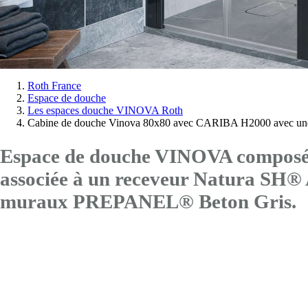
Vous
Roth France
Espace de douche
êtes
Les espaces douche VINOVA Roth
ici:
Cabine de douche Vinova 80x80 avec CARIBA H2000 avec une
Espace de douche VINOVA composé 
associée à un receveur Natura SH
muraux PREPANEL® Beton Gris.