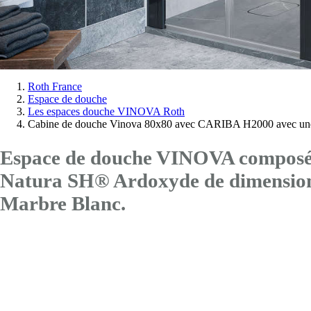
Vous
Roth France
Espace de douche
êtes
Les espaces douche VINOVA Roth
ici:
Cabine de douche Vinova 80x80 avec CARIBA H2000 avec une
Espace de douche VINOVA composé d
Natura SH® Ardoxyde de dimensi
Marbre Blanc.