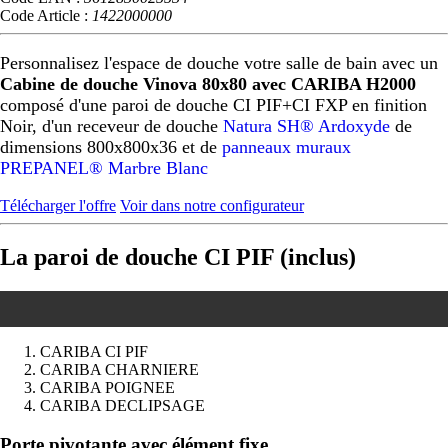
Code Article :
1422000000
Personnalisez l'espace de douche votre salle de bain avec un
Cabine de douche Vinova 80x80 avec CARIBA H2000
composé d'une paroi de douche CI PIF+CI FXP en finition
Noir, d'un receveur de douche
Natura SH® Ardoxyde
de
dimensions 800x800x36 et de
panneaux muraux
PREPANEL® Marbre Blanc
Télécharger l'offre
Voir dans notre configurateur
La paroi de douche CI PIF (inclus)
CARIBA CI PIF
CARIBA CHARNIERE
CARIBA POIGNEE
CARIBA DECLIPSAGE
Précédent
Suivant
Porte pivotante avec élément fixe