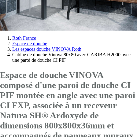
Vous
Roth France
Espace de douche
êtes
Les espaces douche VINOVA Roth
ici:
Cabine de douche Vinova 80x80 avec CARIBA H2000 avec
une paroi de douche CI PIF
Espace de douche VINOVA
composé d'une paroi de douche CI
PIF montée en angle avec
une paroi
CI FXP
, associée à un receveur
Natura SH® Ardoxyde de
dimensions 800x800x36mm et
accompagnés de panneaux muraux