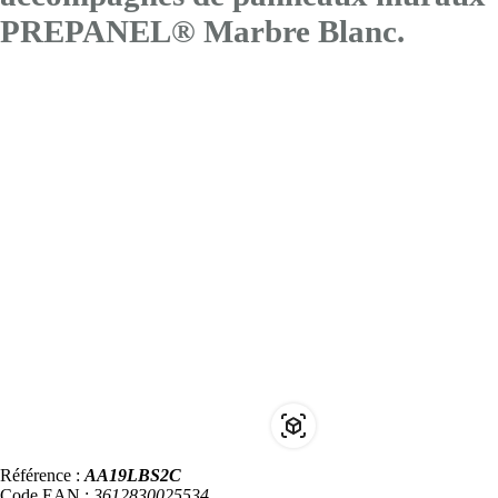
PREPANEL® Marbre Blanc.
Référence :
AA19LBS2C
Code EAN :
3612830025534