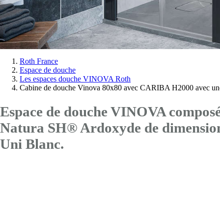
Vous
Roth France
Espace de douche
êtes
Les espaces douche VINOVA Roth
ici:
Cabine de douche Vinova 80x80 avec CARIBA H2000 avec une
Espace de douche VINOVA composé d
Natura SH® Ardoxyde de dimensi
Uni Blanc.