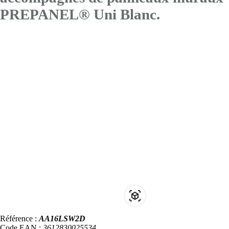
PREPANEL® Uni Blanc.
Référence :
AA16LSW2D
Code EAN :
3612830025534