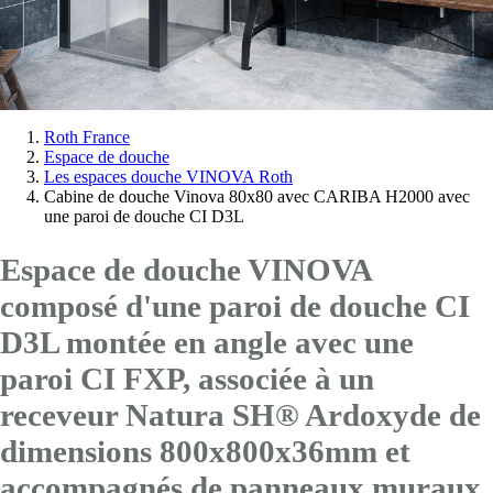
Vous
Roth France
Espace de douche
êtes
Les espaces douche VINOVA Roth
ici:
Cabine de douche Vinova 80x80 avec CARIBA H2000 avec
une paroi de douche CI D3L
Espace de douche VINOVA
composé d'une paroi de douche CI
D3L montée en angle avec
une
paroi CI FXP
, associée à un
receveur Natura SH® Ardoxyde de
dimensions 800x800x36mm et
accompagnés de panneaux muraux