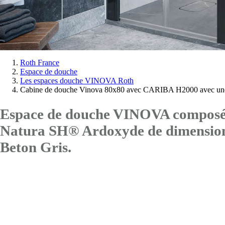
Vous
Roth France
Espace de douche
êtes
Les espaces douche VINOVA Roth
ici:
Cabine de douche Vinova 80x80 avec CARIBA H2000 avec une
Espace de douche VINOVA composé d
Natura SH® Ardoxyde de dimensi
Beton Gris.