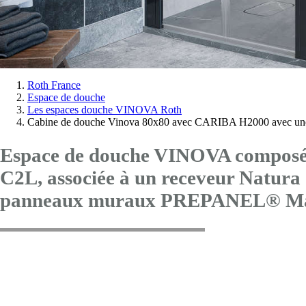
Vous
Roth France
Espace de douche
êtes
Les espaces douche VINOVA Roth
ici:
Cabine de douche Vinova 80x80 avec CARIBA H2000 avec une
Espace de douche VINOVA composé 
C2L
, associée à un receveur Nat
panneaux muraux PREPANEL® Mar