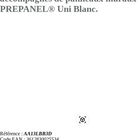
PREPANEL® Uni Blanc.
Référence :
AA13LBB3D
Code EAN :
3612830025534