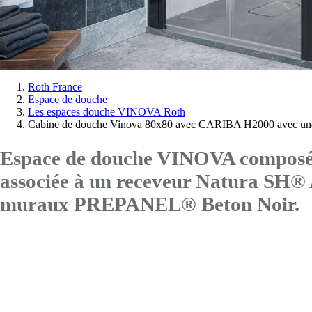
Vous
Roth France
Espace de douche
êtes
Les espaces douche VINOVA Roth
ici:
Cabine de douche Vinova 80x80 avec CARIBA H2000 avec une
Espace de douche VINOVA composé 
associée à un receveur Natura SH
muraux PREPANEL® Beton Noir.