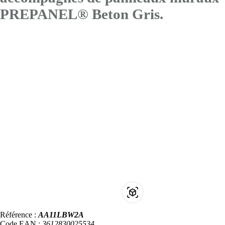
PREPANEL® Beton Gris.
Référence :
AA11LBW2A
Code EAN :
3612830025534