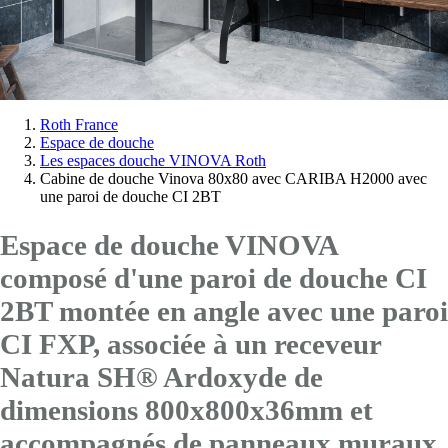
Vous
Roth France
Espace de douche
êtes
Les espaces douche VINOVA Roth
ici:
Cabine de douche Vinova 80x80 avec CARIBA H2000 avec
une paroi de douche CI 2BT
Espace de douche VINOVA
composé d'une paroi de douche CI
2BT montée en angle avec
une paroi
CI FXP
, associée à un receveur
Natura SH® Ardoxyde de
dimensions 800x800x36mm et
accompagnés de panneaux muraux