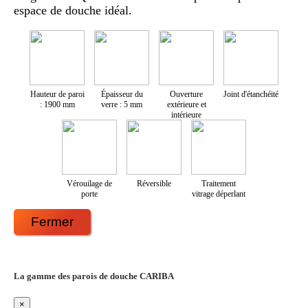
espace de douche idéal.
Hauteur de paroi
Épaisseur du
Ouverture
Joint d'étanchéité
: 1900 mm
verre : 5 mm
extérieure et
intérieure
Vérouilage de
Réversible
Traitement
porte
vitrage déperlant
Fermer
La gamme des parois de douche CARIBA
×