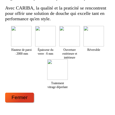
Avec CARIBA, la qualité et la praticité se rencontrent
pour offrir une solution de douche qui excelle tant en
performance qu'en style.
Hauteur de paroi
Épaisseur du
Ouverture
Réversible
: 2000 mm
verre : 6 mm
extérieure et
intérieure
Traitement
vitrage déperlant
Fermer