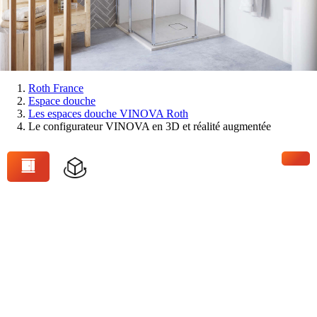
Vous
Roth France
Espace douche
êtes
Les espaces douche VINOVA Roth
ici:
Le configurateur VINOVA en 3D et réalité augmentée