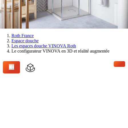
Vous
Roth France
Espace douche
êtes
Les espaces douche VINOVA Roth
ici:
Le configurateur VINOVA en 3D et réalité augmentée