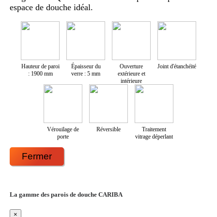
espace de douche idéal.
Hauteur de paroi
Épaisseur du
Ouverture
Joint d'étanchéité
: 1900 mm
verre : 5 mm
extérieure et
intérieure
Vérouilage de
Réversible
Traitement
porte
vitrage déperlant
Fermer
La gamme des parois de douche CARIBA
×