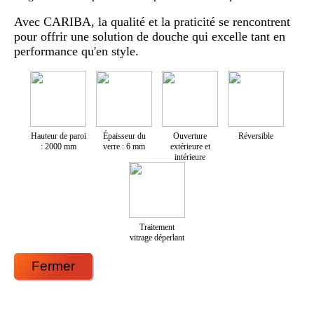
Avec CARIBA, la qualité et la praticité se rencontrent
pour offrir une solution de douche qui excelle tant en
performance qu'en style.
Hauteur de paroi
Épaisseur du
Ouverture
Réversible
: 2000 mm
verre : 6 mm
extérieure et
intérieure
Traitement
vitrage déperlant
Fermer