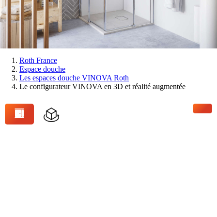
Vous
Roth France
Espace douche
êtes
Les espaces douche VINOVA Roth
ici:
Le configurateur VINOVA en 3D et réalité augmentée