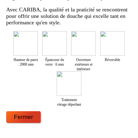
Avec CARIBA, la qualité et la praticité se rencontrent
pour offrir une solution de douche qui excelle tant en
performance qu'en style.
Hauteur de paroi
Épaisseur du
Ouverture
Réversible
: 2000 mm
verre : 6 mm
extérieure et
intérieure
Traitement
vitrage déperlant
Fermer