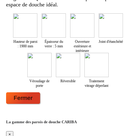
espace de douche idéal.
Hauteur de paroi
Épaisseur du
Ouverture
Joint d'étanchéité
: 1900 mm
verre : 5 mm
extérieure et
intérieure
Vérouilage de
Réversible
Traitement
porte
vitrage déperlant
Fermer
La gamme des parois de douche CARIBA
×