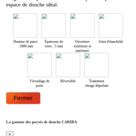
espace de douche idéal.
Hauteur de paroi
Épaisseur du
Ouverture
Joint d'étanchéité
: 1900 mm
verre : 5 mm
extérieure et
intérieure
Vérouilage de
Réversible
Traitement
porte
vitrage déperlant
Fermer
La gamme des parois de douche CARIBA
×