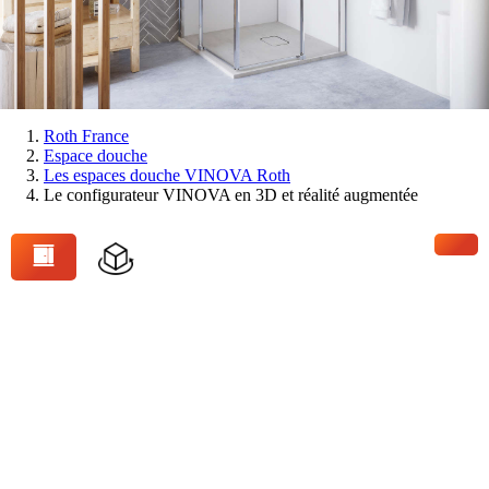
Vous
Roth France
Espace douche
êtes
Les espaces douche VINOVA Roth
ici:
Le configurateur VINOVA en 3D et réalité augmentée