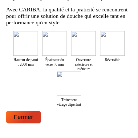
Avec CARIBA, la qualité et la praticité se rencontrent
pour offrir une solution de douche qui excelle tant en
performance qu'en style.
Hauteur de paroi
Épaisseur du
Ouverture
Réversible
: 2000 mm
verre : 6 mm
extérieure et
intérieure
Traitement
vitrage déperlant
Fermer