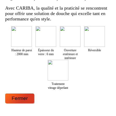
Avec CARIBA, la qualité et la praticité se rencontrent
pour offrir une solution de douche qui excelle tant en
performance qu'en style.
Hauteur de paroi
Épaisseur du
Ouverture
Réversible
: 2000 mm
verre : 6 mm
extérieure et
intérieure
Traitement
vitrage déperlant
Fermer