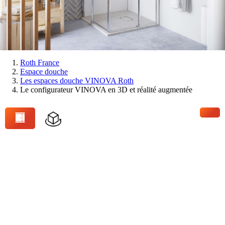
Vous
Roth France
Espace douche
êtes
Les espaces douche VINOVA Roth
ici:
Le configurateur VINOVA en 3D et réalité augmentée