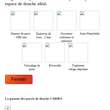
espace de douche idéal.
Hauteur de paroi
Épaisseur du
Ouverture
Joint d'étanchéité
: 1900 mm
verre : 5 mm
extérieure et
intérieure
Vérouilage de
Réversible
Traitement
porte
vitrage déperlant
Fermer
La gamme des parois de douche CARIBA
×