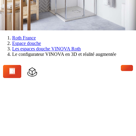
Vous
Roth France
Espace douche
êtes
Les espaces douche VINOVA Roth
ici:
Le configurateur VINOVA en 3D et réalité augmentée