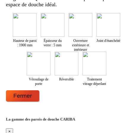
espace de douche idéal.
Hauteur de paroi
Épaisseur du
Ouverture
Joint d'étanchéité
: 1900 mm
verre : 5 mm
extérieure et
intérieure
Vérouilage de
Réversible
Traitement
porte
vitrage déperlant
Fermer
La gamme des parois de douche CARIBA
×