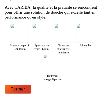
Avec CARIBA, la qualité et la praticité se rencontrent
pour offrir une solution de douche qui excelle tant en
performance qu'en style.
Hauteur de paroi
Épaisseur du
Ouverture
Réversible
: 2000 mm
verre : 6 mm
extérieure et
intérieure
Traitement
vitrage déperlant
Fermer