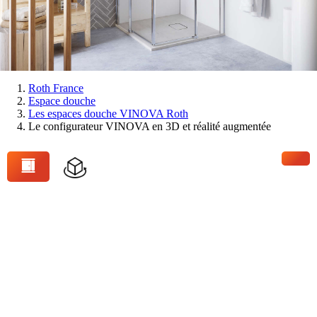
Vous
Roth France
Espace douche
êtes
Les espaces douche VINOVA Roth
ici:
Le configurateur VINOVA en 3D et réalité augmentée