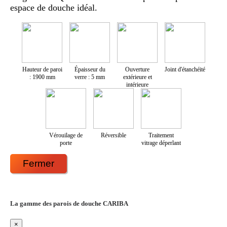
espace de douche idéal.
Hauteur de paroi
Épaisseur du
Ouverture
Joint d'étanchéité
: 1900 mm
verre : 5 mm
extérieure et
intérieure
Vérouilage de
Réversible
Traitement
porte
vitrage déperlant
Fermer
La gamme des parois de douche CARIBA
×