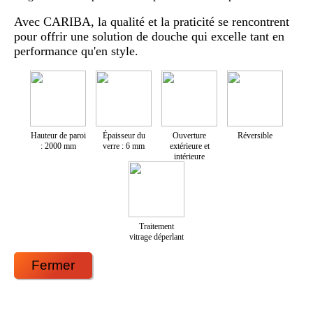
Avec CARIBA, la qualité et la praticité se rencontrent
pour offrir une solution de douche qui excelle tant en
performance qu'en style.
Hauteur de paroi
Épaisseur du
Ouverture
Réversible
: 2000 mm
verre : 6 mm
extérieure et
intérieure
Traitement
vitrage déperlant
Fermer