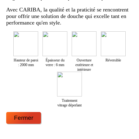
Avec CARIBA, la qualité et la praticité se rencontrent
pour offrir une solution de douche qui excelle tant en
performance qu'en style.
Hauteur de paroi
Épaisseur du
Ouverture
Réversible
: 2000 mm
verre : 6 mm
extérieure et
intérieure
Traitement
vitrage déperlant
Fermer