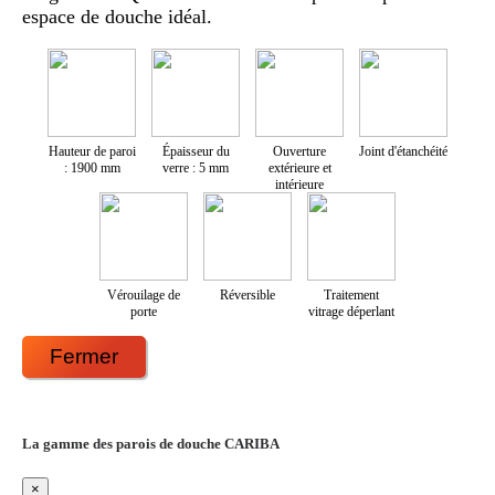
espace de douche idéal.
Hauteur de paroi
Épaisseur du
Ouverture
Joint d'étanchéité
: 1900 mm
verre : 5 mm
extérieure et
intérieure
Vérouilage de
Réversible
Traitement
porte
vitrage déperlant
Fermer
La gamme des parois de douche CARIBA
×