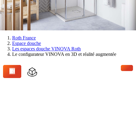
Vous
Roth France
Espace douche
êtes
Les espaces douche VINOVA Roth
ici:
Le configurateur VINOVA en 3D et réalité augmentée