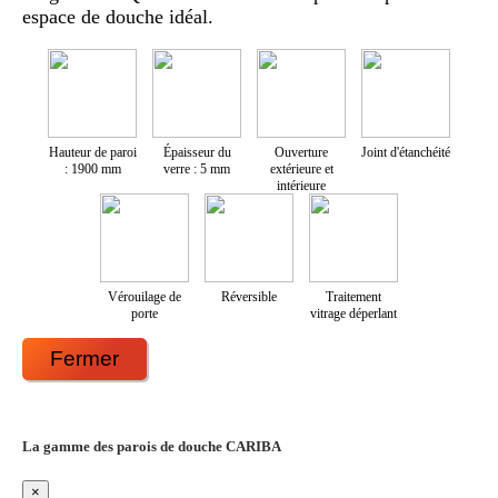
espace de douche idéal.
Hauteur de paroi
Épaisseur du
Ouverture
Joint d'étanchéité
: 1900 mm
verre : 5 mm
extérieure et
intérieure
Vérouilage de
Réversible
Traitement
porte
vitrage déperlant
Fermer
La gamme des parois de douche CARIBA
×