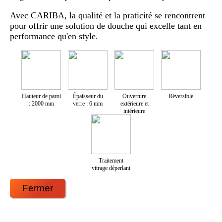
Avec CARIBA, la qualité et la praticité se rencontrent
pour offrir une solution de douche qui excelle tant en
performance qu'en style.
Hauteur de paroi
Épaisseur du
Ouverture
Réversible
: 2000 mm
verre : 6 mm
extérieure et
intérieure
Traitement
vitrage déperlant
Fermer