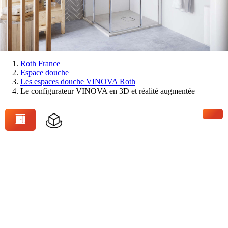
Vous
Roth France
Espace douche
êtes
Les espaces douche VINOVA Roth
ici:
Le configurateur VINOVA en 3D et réalité augmentée