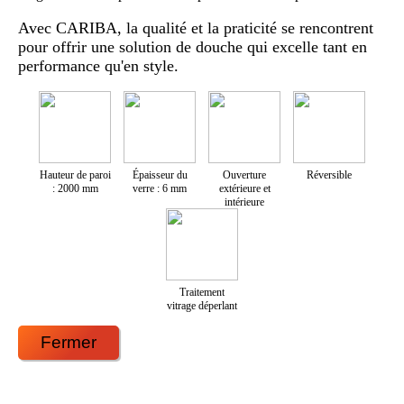
Avec CARIBA, la qualité et la praticité se rencontrent
pour offrir une solution de douche qui excelle tant en
performance qu'en style.
Hauteur de paroi
Épaisseur du
Ouverture
Réversible
: 2000 mm
verre : 6 mm
extérieure et
intérieure
Traitement
vitrage déperlant
Fermer