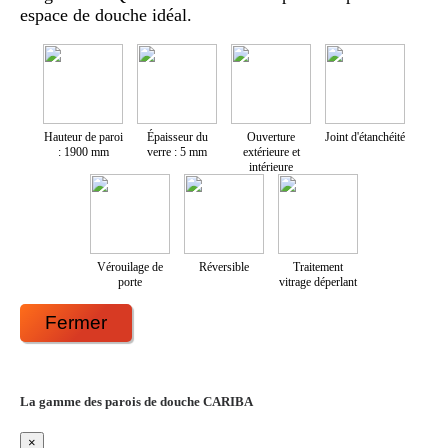
espace de douche idéal.
Hauteur de paroi
Épaisseur du
Ouverture
Joint d'étanchéité
: 1900 mm
verre : 5 mm
extérieure et
intérieure
Vérouilage de
Réversible
Traitement
porte
vitrage déperlant
Fermer
La gamme des parois de douche CARIBA
×