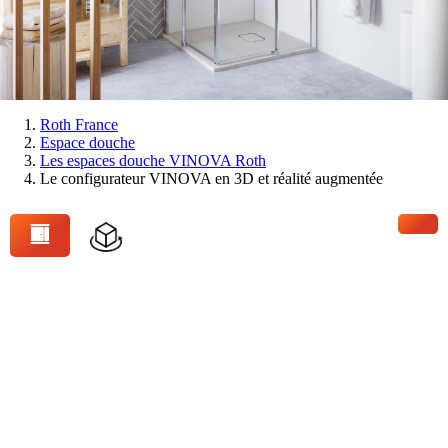
Vous
Roth France
Espace douche
êtes
Les espaces douche VINOVA Roth
ici:
Le configurateur VINOVA en 3D et réalité augmentée