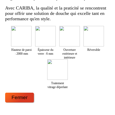
Avec CARIBA, la qualité et la praticité se rencontrent
pour offrir une solution de douche qui excelle tant en
performance qu'en style.
Hauteur de paroi
Épaisseur du
Ouverture
Réversible
: 2000 mm
verre : 6 mm
extérieure et
intérieure
Traitement
vitrage déperlant
Fermer