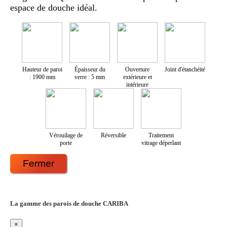
espace de douche idéal.
Hauteur de paroi
Épaisseur du
Ouverture
Joint d'étanchéité
: 1900 mm
verre : 5 mm
extérieure et
intérieure
Vérouilage de
Réversible
Traitement
porte
vitrage déperlant
Fermer
La gamme des parois de douche CARIBA
×