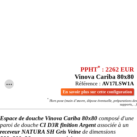
*
PPHT
: 2262 EUR
Vinova Cariba 80x80
Référence :
AV17LSW1A
En savoir plus sur cette configuration
*
Hors pose (main d’œuvre, dépose éventuelle, préparations des
supports,…)
Espace de douche Vinova Cariba 80x80
composé d'une
paroi de douche
CI D3R finition Argent
associée à un
receveur NATURA SH Gris Veine
de dimensions