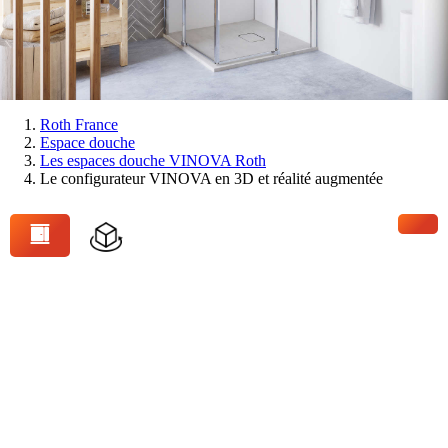
Vous
Roth France
Espace douche
êtes
Les espaces douche VINOVA Roth
ici:
Le configurateur VINOVA en 3D et réalité augmentée