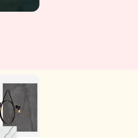
mises en scène pour vous aider à
imaginer la vôtre.
Béton gris
Béton noir
Marbre
Uni blanc
blanc
Receveur NATURA SH
Ardoxyde
Greyge
Gris veiné
Soft white