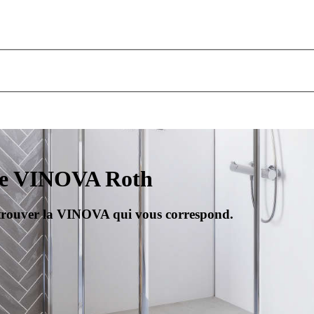
che VINOVA Roth
 trouver la VINOVA qui vous correspond.