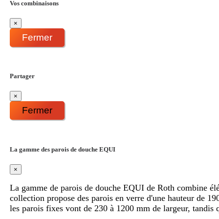
Vos combinaisons
×
CID3L + CIFXP
CID3R + CIFXP
Fermer
Partager
CIC2R + CIC2L
×
Fermer
Gamme EQUI
découvrir
La gamme des parois de douche EQUI
×
EIPIV
EIPIV + EIFIX
La gamme de parois de douche EQUI de Roth combine éléganc
collection propose des parois en verre d'une hauteur de 1
les parois fixes vont de 230 à 1200 mm de largeur, tandis 