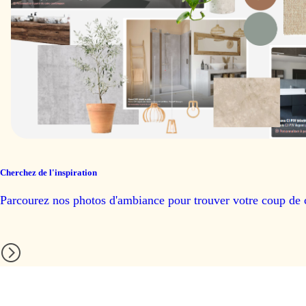
CI2BT
CI2BT + CIFXP
CID2L
CID2R
Cherchez de l'inspiration
Parcourez nos photos d'ambiance pour trouver votre coup de 
CID2L + CIFXP
CID2R + CIFXP
CID3L
CID3R