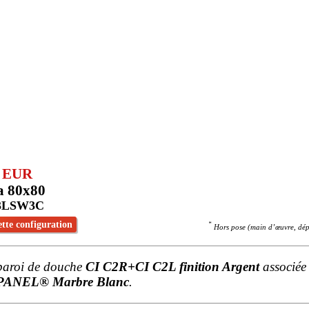
2 EUR
a 80x80
3LSW3C
ette configuration
*
Hors pose (main d’œuvre, dépo
paroi de douche
CI C2R+CI C2L finition Argent
associée
PANEL® Marbre Blanc
.