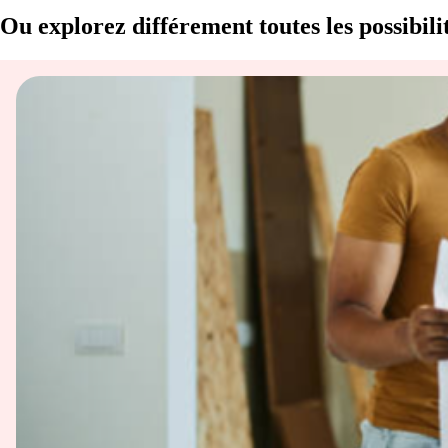
Ou explorez différement toutes les possibi
Walkin
Pivotante
Repliable
Deux battants
Coulissante
Accès d'angle
Choisissez le modèle
Gamme CARIBA
découvrir
CIPIV
CIPIV + CIFXP