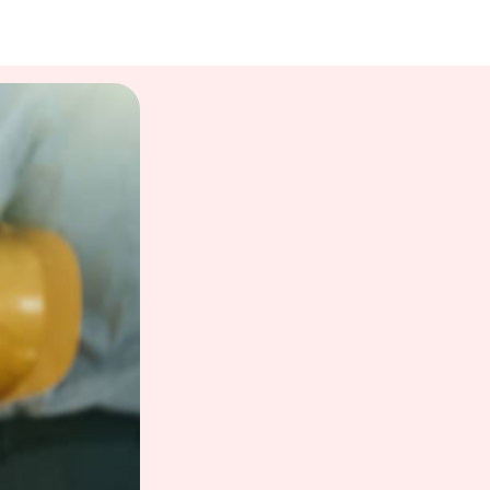
NATURA SH
Finition paroi
Argent Poli
Noir Soft
Blanc
Profilés PREPANEL
Argent Poli
Noir Soft
Blanc
Trouvez des idées
Décor PREPANEL
Explorez nos combinaisons VINOVA