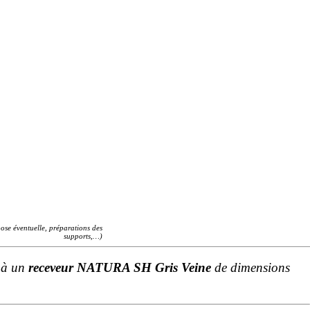
se éventuelle, préparations des
supports,…)
 à un
receveur NATURA SH Gris Veine
de dimensions
Personnalisation
Dimensions du receveur