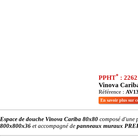
*
PPHT
: 226
Vinova Carib
Référence :
AV1
En savoir plus sur c
Espace de douche Vinova Cariba 80x80
composé d'une 
800x800x36
et accompagné de
panneaux muraux PRE
Parois de douche
Filtrez les types d'ouvertures