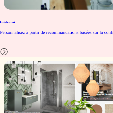
CIPIL
CIPIR
Guide-moi
CIPIL + CIFXP
CIPIR + CIFXP
Personnalisez à partir de recommandations basées sur la confi
CIPIF
CIPIF + CIFXP
CIRFL
CIRFR
CIRFL + CIFXP
CIRFR + CIFXP