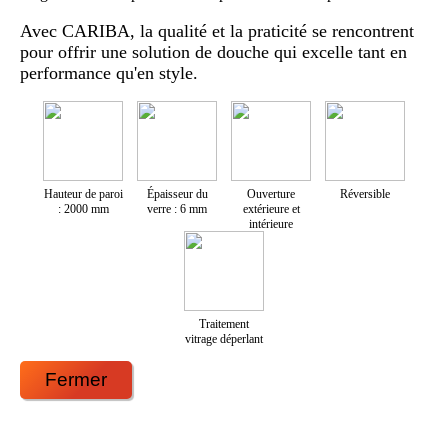
Avec CARIBA, la qualité et la praticité se rencontrent
pour offrir une solution de douche qui excelle tant en
performance qu'en style.
Hauteur de paroi
Épaisseur du
Ouverture
Réversible
: 2000 mm
verre : 6 mm
extérieure et
intérieure
Traitement
vitrage déperlant
Fermer