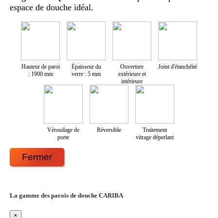
espace de douche idéal.
Hauteur de paroi
Épaisseur du
Ouverture
Joint d'étanchéité
: 1900 mm
verre : 5 mm
extérieure et
intérieure
Vérouilage de
Réversible
Traitement
porte
vitrage déperlant
Fermer
La gamme des parois de douche CARIBA
×