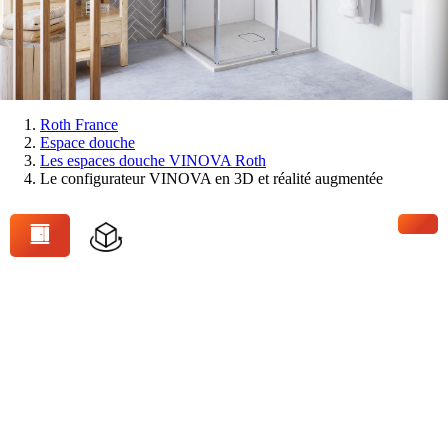
Vous
Roth France
Espace douche
êtes
Les espaces douche VINOVA Roth
ici:
Le configurateur VINOVA en 3D et réalité augmentée