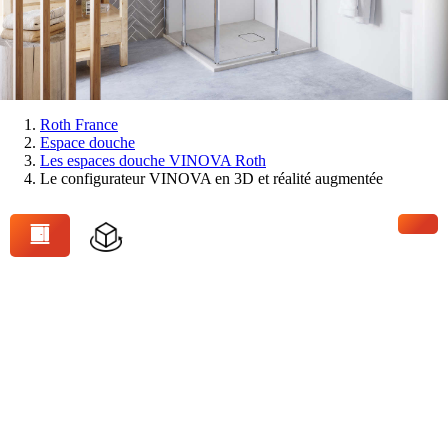
Vous
Roth France
Espace douche
êtes
Les espaces douche VINOVA Roth
ici:
Le configurateur VINOVA en 3D et réalité augmentée