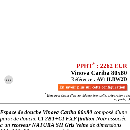
*
PPHT
: 2262 EUR
Vinova Cariba 80x80
Référence :
AV11LBW2D
En savoir plus sur cette configuration
*
Hors pose (main d’œuvre, dépose éventuelle, préparations des
supports,…)
Espace de douche Vinova Cariba 80x80
composé d'une
paroi de douche
CI 2BT+CI FXP finition Noir
associée
à un
receveur NATURA SH Gris Veine
de dimensions