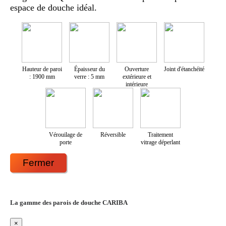
espace de douche idéal.
Hauteur de paroi
Épaisseur du
Ouverture
Joint d'étanchéité
: 1900 mm
verre : 5 mm
extérieure et
intérieure
Vérouilage de
Réversible
Traitement
porte
vitrage déperlant
Fermer
La gamme des parois de douche CARIBA
×