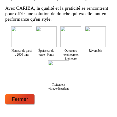
Avec CARIBA, la qualité et la praticité se rencontrent
pour offrir une solution de douche qui excelle tant en
performance qu'en style.
Hauteur de paroi
Épaisseur du
Ouverture
Réversible
: 2000 mm
verre : 6 mm
extérieure et
intérieure
Traitement
vitrage déperlant
Fermer