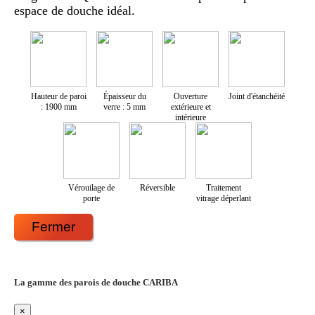
espace de douche idéal.
Hauteur de paroi
Épaisseur du
Ouverture
Joint d'étanchéité
: 1900 mm
verre : 5 mm
extérieure et
intérieure
Vérouilage de
Réversible
Traitement
porte
vitrage déperlant
Fermer
La gamme des parois de douche CARIBA
×