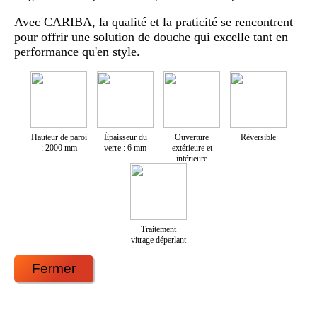
Avec CARIBA, la qualité et la praticité se rencontrent
pour offrir une solution de douche qui excelle tant en
performance qu'en style.
Hauteur de paroi
Épaisseur du
Ouverture
Réversible
: 2000 mm
verre : 6 mm
extérieure et
intérieure
Traitement
vitrage déperlant
Fermer