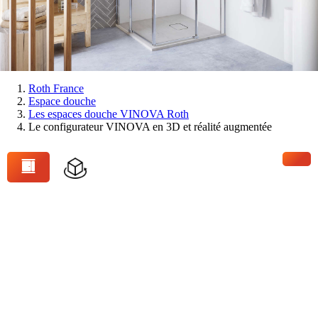
Vous
Roth France
Espace douche
êtes
Les espaces douche VINOVA Roth
ici:
Le configurateur VINOVA en 3D et réalité augmentée