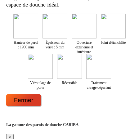
espace de douche idéal.
Hauteur de paroi
Épaisseur du
Ouverture
Joint d'étanchéité
: 1900 mm
verre : 5 mm
extérieure et
intérieure
Vérouilage de
Réversible
Traitement
porte
vitrage déperlant
Fermer
La gamme des parois de douche CARIBA
×