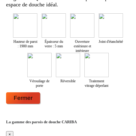
espace de douche idéal.
Hauteur de paroi
Épaisseur du
Ouverture
Joint d'étanchéité
: 1900 mm
verre : 5 mm
extérieure et
intérieure
Vérouilage de
Réversible
Traitement
porte
vitrage déperlant
Fermer
La gamme des parois de douche CARIBA
×