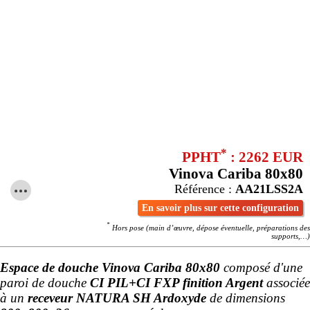
*
PPHT
: 2262 EUR
Vinova Cariba 80x80
Référence :
AA21LSS2A
En savoir plus sur cette configuration
*
Hors pose (main d’œuvre, dépose éventuelle, préparations des
supports,…)
Espace de douche Vinova Cariba 80x80
composé d'une
paroi de douche
CI PIL+CI FXP finition Argent
associée
à un
receveur NATURA SH Ardoxyde
de dimensions