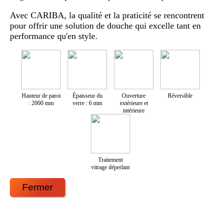
Avec CARIBA, la qualité et la praticité se rencontrent
pour offrir une solution de douche qui excelle tant en
performance qu'en style.
Hauteur de paroi
Épaisseur du
Ouverture
Réversible
: 2000 mm
verre : 6 mm
extérieure et
intérieure
Traitement
vitrage déperlant
Fermer