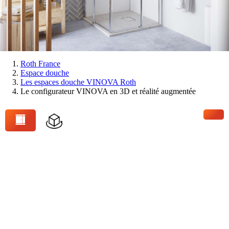
Vous
Roth France
Espace douche
êtes
Les espaces douche VINOVA Roth
ici:
Le configurateur VINOVA en 3D et réalité augmentée