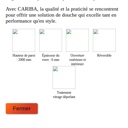
Avec CARIBA, la qualité et la praticité se rencontrent
pour offrir une solution de douche qui excelle tant en
performance qu'en style.
Hauteur de paroi
Épaisseur du
Ouverture
Réversible
: 2000 mm
verre : 6 mm
extérieure et
intérieure
Traitement
vitrage déperlant
Fermer