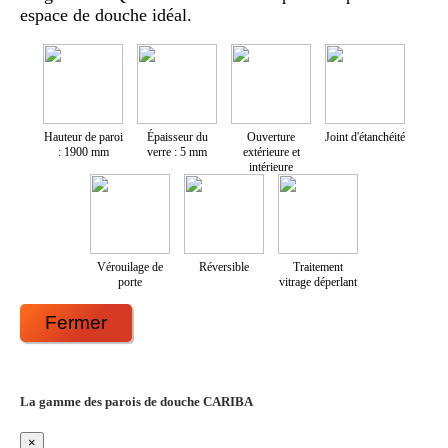
espace de douche idéal.
Hauteur de paroi
Épaisseur du
Ouverture
Joint d'étanchéité
: 1900 mm
verre : 5 mm
extérieure et
intérieure
Vérouilage de
Réversible
Traitement
porte
vitrage déperlant
Fermer
La gamme des parois de douche CARIBA
×