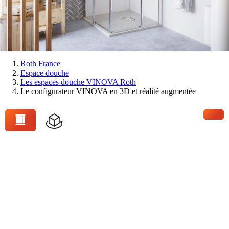
Vous
Roth France
Espace douche
êtes
Les espaces douche VINOVA Roth
ici:
Le configurateur VINOVA en 3D et réalité augmentée