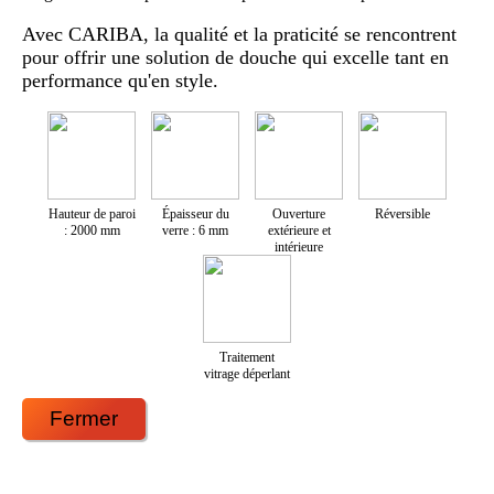
Avec CARIBA, la qualité et la praticité se rencontrent
pour offrir une solution de douche qui excelle tant en
performance qu'en style.
Hauteur de paroi
Épaisseur du
Ouverture
Réversible
: 2000 mm
verre : 6 mm
extérieure et
intérieure
Traitement
vitrage déperlant
Fermer