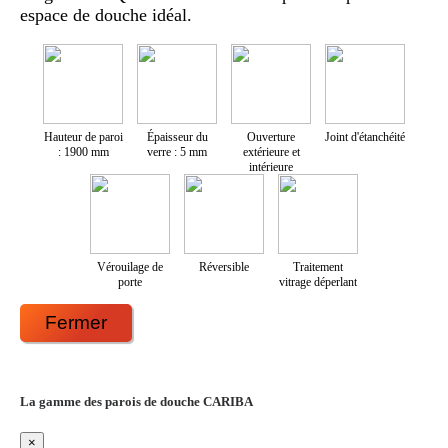
espace de douche idéal.
Hauteur de paroi
Épaisseur du
Ouverture
Joint d'étanchéité
: 1900 mm
verre : 5 mm
extérieure et
intérieure
Vérouilage de
Réversible
Traitement
porte
vitrage déperlant
Fermer
La gamme des parois de douche CARIBA
×