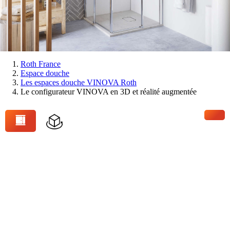
Vous
Roth France
Espace douche
êtes
Les espaces douche VINOVA Roth
ici:
Le configurateur VINOVA en 3D et réalité augmentée