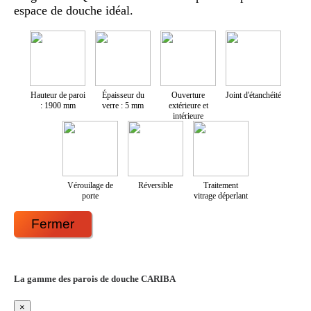
espace de douche idéal.
Hauteur de paroi
Épaisseur du
Ouverture
Joint d'étanchéité
: 1900 mm
verre : 5 mm
extérieure et
intérieure
Vérouilage de
Réversible
Traitement
porte
vitrage déperlant
Fermer
La gamme des parois de douche CARIBA
×