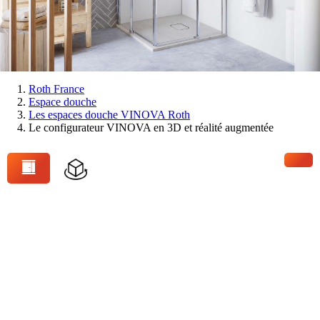
Vous
Roth France
Espace douche
êtes
Les espaces douche VINOVA Roth
ici:
Le configurateur VINOVA en 3D et réalité augmentée