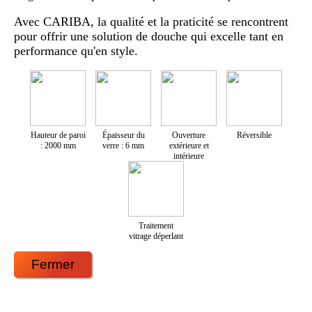
Avec CARIBA, la qualité et la praticité se rencontrent
pour offrir une solution de douche qui excelle tant en
performance qu'en style.
Hauteur de paroi
Épaisseur du
Ouverture
Réversible
: 2000 mm
verre : 6 mm
extérieure et
intérieure
Traitement
vitrage déperlant
Fermer