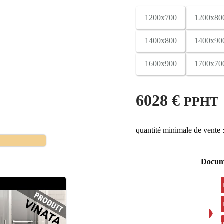
1200x700
1200x80
1400x800
1400x90
1600x900
1700x70
6028 €
PPHT
quantité minimale de vente 
Docum