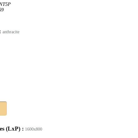
NT5P
59
:
anthracite
es (LxP) :
1600x800