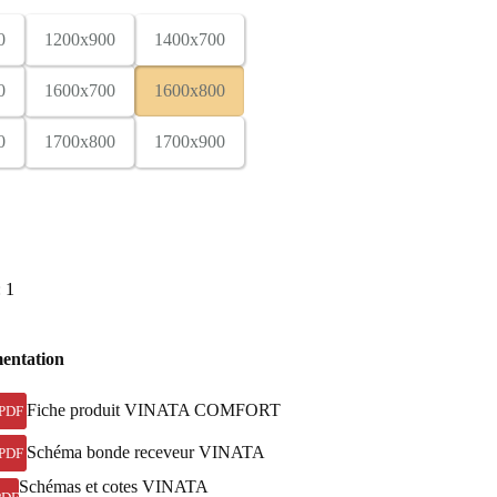
0
1200x900
1400x700
0
1600x700
1600x800
0
1700x800
1700x900
: 1
entation
Fiche produit VINATA COMFORT
PDF
Schéma bonde receveur VINATA
PDF
Schémas et cotes VINATA