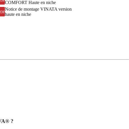
PDF
COMFORT Haute en niche
Notice de montage VINATA version
PDF
haute en niche
OVA® ?