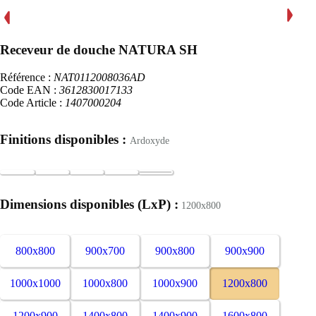
Receveur de douche NATURA SH
Référence :
NAT0112008036AD
Code EAN :
3612830017133
Code Article :
1407000204
Finitions disponibles :
Ardoxyde
Dimensions disponibles (LxP) :
1200x800
800x800
900x700
900x800
900x900
1000x1000
1000x800
1000x900
1200x800
1200x900
1400x800
1400x900
1600x800